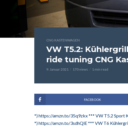
CNG KASTENWAGEN
VW T5.2: Kühlergri
ride tuning CNG K
9. Januar 2021
170 views
1 min read
FACEBOOK
*) https://amzn.to/35q9zkx *** VW T5.2 Sport 
*) https://amzn.to/3sdhQlE *** VW T6 Kühlergr