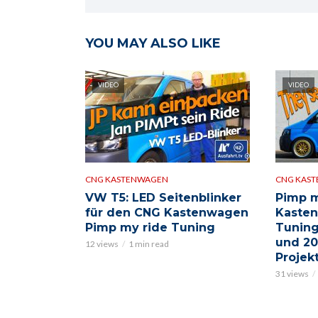
YOU MAY ALSO LIKE
VIDEO
VIDEO
CNG KASTENWAGEN
CNG KAS
VW T5: LED Seitenblinker
Pimp 
für den CNG Kastenwagen
Kaste
Pimp my ride Tuning
Tuning
und 20
12 views
1 min read
Projek
31 views