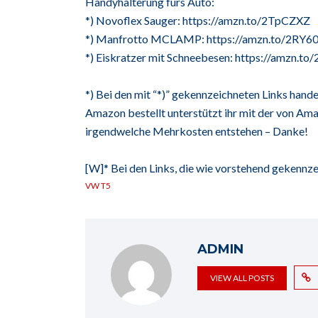
Handyhalterung fürs Auto:
*) Novoflex Sauger: https://amzn.to/2TpCZXZ
*) Manfrotto MCLAMP: https://amzn.to/2RY6
*) Eiskratzer mit Schneebesen: https://amzn.to
*) Bei den mit “*)” gekennzeichneten Links handel
Amazon bestellt unterstützt ihr mit der von Ama
irgendwelche Mehrkosten entstehen – Danke!
[W]* Bei den Links, die wie vorstehend gekennze
VW T5
ADMIN
VIEW ALL POSTS