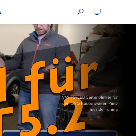
E
NEXT
VW T5: LED Seitenblinker für
den CNG Kastenwagen Pimp
my ride Tuning