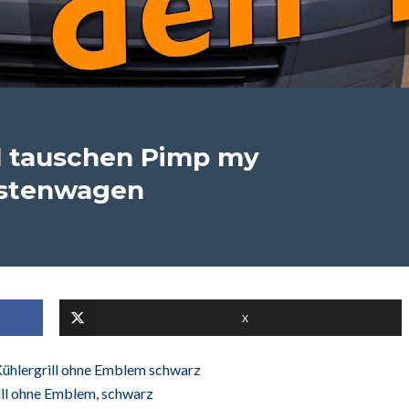
ll tauschen Pimp my
astenwagen
X
Kühlergrill ohne Emblem schwarz
ill ohne Emblem, schwarz