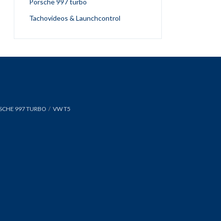
Porsche 997 turbo
Tachovideos & Launchcontrol
SCHE 997 TURBO
VW T5