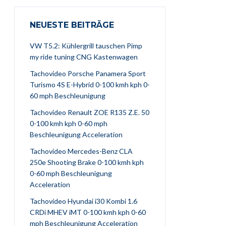
NEUESTE BEITRÄGE
VW T5.2: Kühlergrill tauschen Pimp
my ride tuning CNG Kastenwagen
Tachovideo Porsche Panamera Sport
Turismo 4S E-Hybrid 0-100 kmh kph 0-
60 mph Beschleunigung
Tachovideo Renault ZOE R135 Z.E. 50
0-100 kmh kph 0-60 mph
Beschleunigung Acceleration
Tachovideo Mercedes-Benz CLA
250e Shooting Brake 0-100 kmh kph
0-60 mph Beschleunigung
Acceleration
Tachovideo Hyundai i30 Kombi 1.6
CRDi MHEV iMT 0-100 kmh kph 0-60
mph Beschleunigung Acceleration