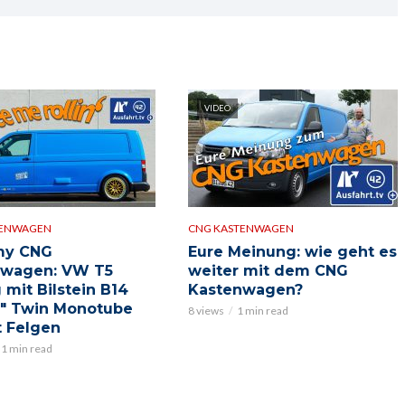
VIDEO
TENWAGEN
CNG KASTENWAGEN
my CNG
Eure Meinung: wie geht es
nwagen: VW T5
weiter mit dem CNG
 mit Bilstein B14
Kastenwagen?
″ Twin Monotube
8 views
1 min read
t Felgen
1 min read