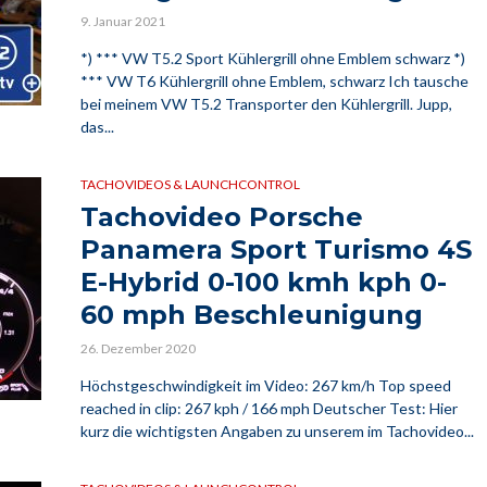
9. Januar 2021
*) *** VW T5.2 Sport Kühlergrill ohne Emblem schwarz *)
*** VW T6 Kühlergrill ohne Emblem, schwarz Ich tausche
bei meinem VW T5.2 Transporter den Kühlergrill. Jupp,
das...
TACHOVIDEOS & LAUNCHCONTROL
Tachovideo Porsche
Panamera Sport Turismo 4S
E-Hybrid 0-100 kmh kph 0-
60 mph Beschleunigung
26. Dezember 2020
Höchstgeschwindigkeit im Video: 267 km/h Top speed
reached in clip: 267 kph / 166 mph Deutscher Test: Hier
kurz die wichtigsten Angaben zu unserem im Tachovideo...