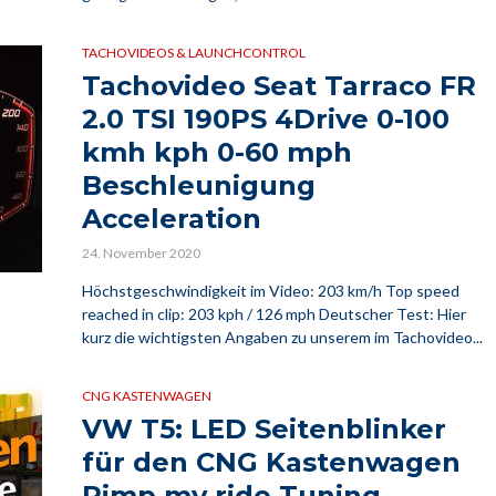
TACHOVIDEOS & LAUNCHCONTROL
Tachovideo Seat Tarraco FR
2.0 TSI 190PS 4Drive 0-100
kmh kph 0-60 mph
Beschleunigung
Acceleration
24. November 2020
Höchstgeschwindigkeit im Video: 203 km/h Top speed
reached in clip: 203 kph / 126 mph Deutscher Test: Hier
kurz die wichtigsten Angaben zu unserem im Tachovideo...
CNG KASTENWAGEN
VW T5: LED Seitenblinker
für den CNG Kastenwagen
Pimp my ride Tuning