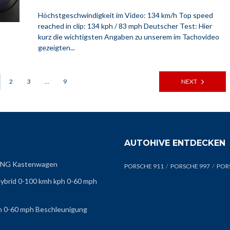
Höchstgeschwindigkeit im Video: 134 km/h Top speed
reached in clip: 134 kph / 83 mph Deutscher Test: Hier
kurz die wichtigsten Angaben zu unserem im Tachovideo
gezeigten...
2
3
…
9
NEXT
AUTOHIVE ENTDECKEN
g CNG Kastenwagen
PORSCHE 911
PORSCHE 997
POR
ybrid 0-100 kmh kph 0-60 mph
h 0-60 mph Beschleunigung