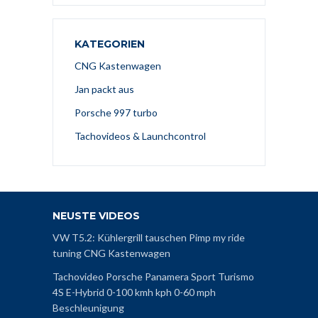
KATEGORIEN
CNG Kastenwagen
Jan packt aus
Porsche 997 turbo
Tachovideos & Launchcontrol
NEUSTE VIDEOS
VW T5.2: Kühlergrill tauschen Pimp my ride
tuning CNG Kastenwagen
Tachovideo Porsche Panamera Sport Turismo
4S E-Hybrid 0-100 kmh kph 0-60 mph
Beschleunigung