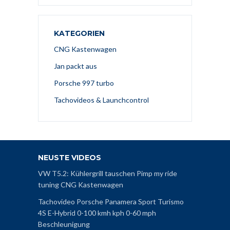
KATEGORIEN
CNG Kastenwagen
Jan packt aus
Porsche 997 turbo
Tachovideos & Launchcontrol
NEUSTE VIDEOS
VW T5.2: Kühlergrill tauschen Pimp my ride
tuning CNG Kastenwagen
Tachovideo Porsche Panamera Sport Turismo
4S E-Hybrid 0-100 kmh kph 0-60 mph
Beschleunigung